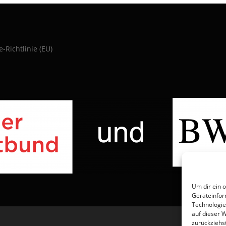
e-Richtlinie (EU)
Um dir ein 
Geräteinfor
Technologie
auf dieser 
zurückziehs