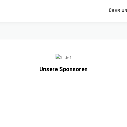
ÜBER U
Unsere Sponsoren
ies in DE so finden wir hohe
 der Blick auf Auszahlungen
ptionen was schnell und sich
ichspunkt für Deutschlands O
no besser aus als andere An
gute RTP Werte und faire Regeln. Wir suchen bei Casinoly Casino 
 im BitKings Casino nicht nur auf Werbung schauen, sondern auf k
ssen: schnelle Einzahlungen, klare Limits und transparente Auszahl
t nur der Bonus, sondern Lizenz, Spiele und Service. PlayFina kann 