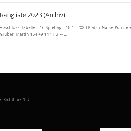
Rangliste 2023 (Archiv)
Abschluss-Tabelle – 16.Spieltag – 18.11.2023 Platz ↕ Name Punkte 
Grüber, Martin 154 +9 14 11 3 ➸ …
e-Richtlinie (EU)