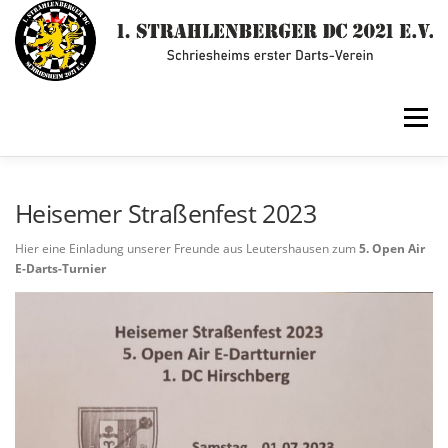
Zum
Inhalt
springen
Menü
ÜBER UNS
SPIELBETRIEB
TERMINE & NEWS
Heisemer Straßenfest 2023
Hier eine Einladung unserer Freunde aus Leutershausen zum
5. Open Air
E-Darts-Turnier
KONTAKT